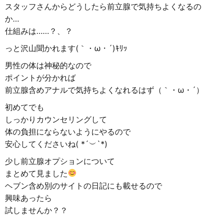
スタッフさんからどうしたら前立腺で気持ちよくなるの
か…
仕組みは……？、？
っと沢山聞かれます(｀・ω・´)ｷﾘｯ
男性の体は神秘的なので
ポイントが分かれば
前立腺含めアナルで気持ちよくなれるはず（｀・ω・´）
初めてでも
しっかりカウンセリングして
体の負担にならないようにやるので
安心してくださいね( *´︶`*)
少し前立腺オプションについて
まとめて見ました
ヘブン含め別のサイトの日記にも載せるので
興味あったら
試しませんか？？