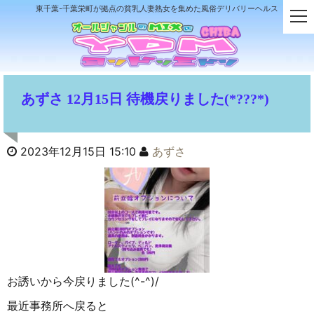
東千葉-千葉栄町が拠点の貧乳人妻熟女を集めた風俗デリバリーヘルス
t
o
g
g
l
e
あずさ 12月15日 待機戻りました(*???*)
n
a
v
i
2023年12月15日 15:10
あずさ
g
a
t
i
o
n
お誘いから今戻りました(^-^)/
最近事務所へ戻ると