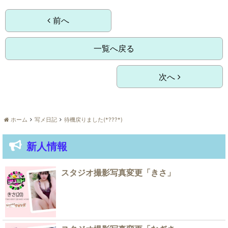
前へ
一覧へ戻る
次へ
ホーム
写メ日記
待機戻りました(*???*)
新人情報
スタジオ撮影写真変更「きさ」