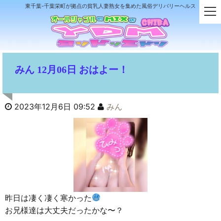
東千葉-千葉栄町が拠点の貧乳人妻熟女を集めた風俗デリバリーヘルス
t
o
g
g
l
e
みん 12月06日 おはよー！
n
a
v
i
2023年12月6日 09:52
みん
g
a
t
i
o
n
昨日は凄く凄く寒かった
お兄様達は大丈夫だったかな〜？