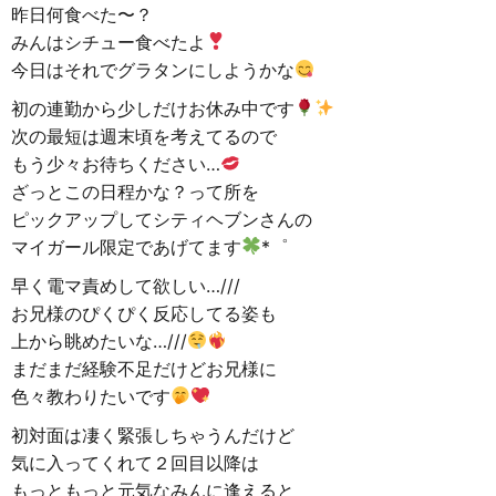
昨日何食べた〜？
みんはシチュー食べたよ
今日はそれでグラタンにしようかな
初の連勤から少しだけお休み中です
次の最短は週末頃を考えてるので
もう少々お待ちください…
ざっとこの日程かな？って所を
ピックアップしてシティヘブンさんの
マイガール限定であげてます
*゜
早く電マ責めして欲しい…///
お兄様のぴくぴく反応してる姿も
上から眺めたいな…///
まだまだ経験不足だけどお兄様に
色々教わりたいです
初対面は凄く緊張しちゃうんだけど
気に入ってくれて２回目以降は
もっともっと元気なみんに逢えると