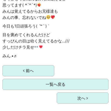
思ってます( *´꒳`*)
みんは覚えてるからお兄様達も
みんの事、忘れないでね
今日も1日頑張ろう( ˊ꒳ˋ ) ᐝ
目を褒めてくれるんだけど
すっぴんの目は幼く見えてるかな…///
少しだけチラ見せ
みん.•♬
前へ
一覧へ戻る
次へ