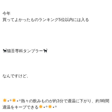
今年
買ってよかったものランキング5位以内には入る
猫舌専科タンブラー
なんですけど、
⋆꙳
⋆꙳熱々の飲みものが約3分で適温に下がり、約1時間
適温をキープできる
⋆꙳
⋆꙳