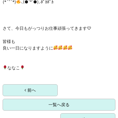
(*´˘`*)
⸜(●˙꒳˙●)⸝ﾎﾟｶﾎﾟｶ
さて、今日もがっつりお仕事頑張ってきます♡
皆様も
良い一日になりますように
ななこ
前へ
一覧へ戻る