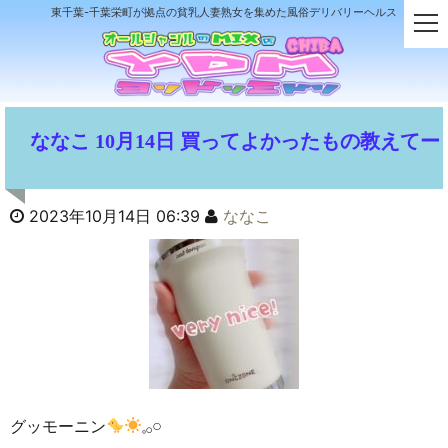
東千葉-千葉栄町が拠点の貧乳人妻熟女を集めた風俗デリバリーヘルス
t
o
g
g
l
e
ななこ 10月14日 買ってよかったもの教えてー
n
a
v
i
2023年10月14日 06:39
ななこ
g
a
t
i
o
n
グッモーニン
𓈒𓂂𓏸