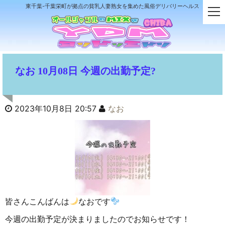
東千葉-千葉栄町が拠点の貧乳人妻熟女を集めた風俗デリバリーヘルス
t
o
g
g
l
e
なお 10月08日 今週の出勤予定?
n
a
v
i
2023年10月8日 20:57
なお
g
a
t
i
o
n
皆さんこんばんは
なおです
今週の出勤予定が決まりましたのでお知らせです！