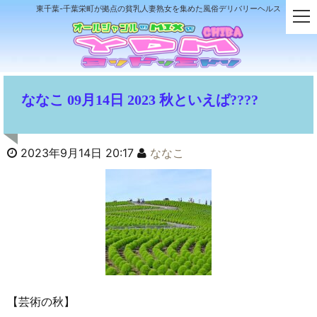
東千葉-千葉栄町が拠点の貧乳人妻熟女を集めた風俗デリバリーヘルス
t
o
g
g
l
e
ななこ 09月14日 2023 秋といえば????
n
a
v
i
2023年9月14日 20:17
ななこ
g
a
t
i
o
n
【芸術の秋】