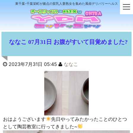
東千葉-千葉栄町が拠点の貧乳人妻熟女を集めた風俗デリバリーヘルス
t
o
g
g
l
e
ななこ 07月31日 お腹がすいて目覚めました?
n
a
v
i
2023年7月31日 05:45
ななこ
g
a
t
i
o
n
おはようございます
先日やってみたかったことのひとつ
として陶芸教室に行ってきました~