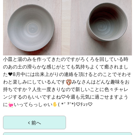
小皿と湯のみを作ってきたのですがろくろを回している時
のあの土の滑らかな感じがとても気持ちよくて癒されまし
た♥️8月中には出来上がりの連絡を頂けるとのことでそわそ
わと楽しみにしているんです
みなさんはどんな趣味をお
持ちですか？人生一度きりなので新しいことに色々チャレ
ンジするのもいいですよね♡今週も元気に過ごせますよう
に
いってらっしゃい
( *˘ ³˘*)♡ﾁｭｯ♡
前へ