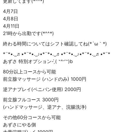
更新してます(*^^*)
4月7日
4月8日
4月11日
21時から出勤です(*^^*)
終わる時間についてはシフト確認してね(*´ω｀*)
*¨*•.¸¸♬•*¨*•.¸¸♪•*¨*•.¸¸♬•*¨*•.¸¸♪•*¨*•.¸¸♬•*¨*
あずさ 特別オプション- ̗̀( ˶^ᵕ'˶)b
80分以上コースから可能
前立腺マッサージ (ハンドのみ) 1000円
逆アナプレイ(ペニバン使用) 2000円
前立腺フルコース 3000円
(ハンドマッサージ、逆アナ、浣腸洗浄)
その他60分コースから可能
あずさにやる側
大量浣腸プレイ 1000円