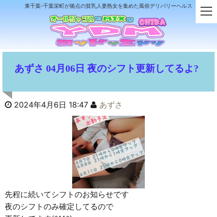
東千葉-千葉栄町が拠点の貧乳人妻熟女を集めた風俗デリバリーヘルス
t
o
g
g
l
e
あずさ 04月06日 夜のシフト更新してるよ?
n
a
v
i
2024年4月6日 18:47
あずさ
g
a
t
i
o
n
先程に続いてシフトのお知らせです
夜のシフトのみ確定してるので