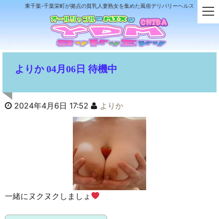
東千葉-千葉栄町が拠点の貧乳人妻熟女を集めた風俗デリバリーヘルス
t
o
g
g
l
e
よりか 04月06日 待機中
n
a
v
i
2024年4月6日 17:52
よりか
g
a
t
i
o
n
一緒にヌクヌクしましょ