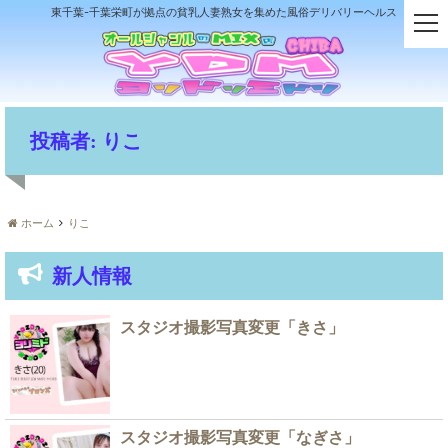
東千葉-千葉栄町が拠点の貧乳人妻熟女を集めた風俗デリバリーヘルス
t
o
g
g
l
e
投稿者:
りこ
n
a
v
i
ホーム
りこ
g
a
新人情報
t
i
o
スタジオ撮影写真変更「きさ」
n
スタジオ撮影写真変更「なぎさ」